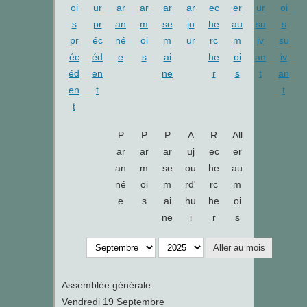
P
P
P
A
R
All
ar
ar
ar
uj
ec
er
an
m
se
ou
he
au
né
oi
m
rd'
rc
m
e
s
ai
hu
he
oi
ne
i
r
s
Aller au mois
Assemblée générale
Vendredi 19 Septembre