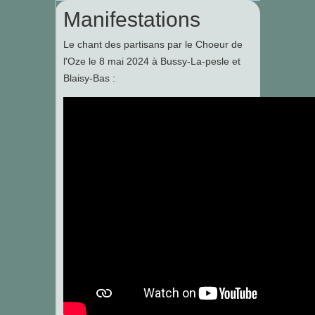
Manifestations
Le chant des partisans par le Choeur de
l'Oze le 8 mai 2024 à Bussy-La-pesle et
Blaisy-Bas :