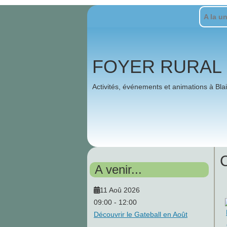
A la un
FOYER RURAL 
Activités, événements et animations à Bla
A venir...
11 Aoû 2026
09:00
-
12:00
Découvrir le Gateball en Août