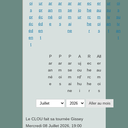
P
P
P
A
R
All
ar
ar
ar
uj
ec
er
an
m
se
ou
he
au
né
oi
m
rd'
rc
m
e
s
ai
hu
he
oi
ne
i
r
s
Aller au mois
Le CLOU fait sa tournée Gissey
Mercredi 08 Juillet 2026, 19:00